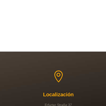

Localización
Erfurter Straße 37