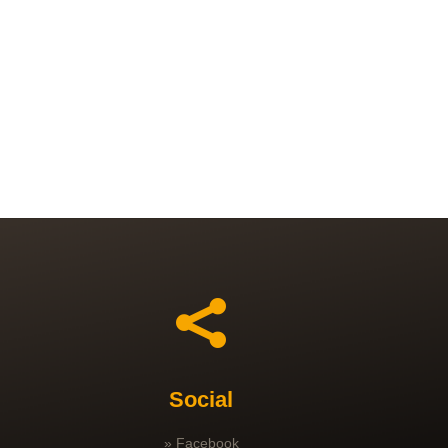

Social
» Facebook