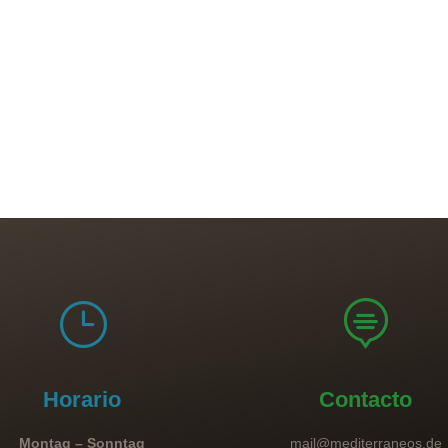
}

Horario
Contacto
Montag – Sonntag
mail@mediterraneos.de